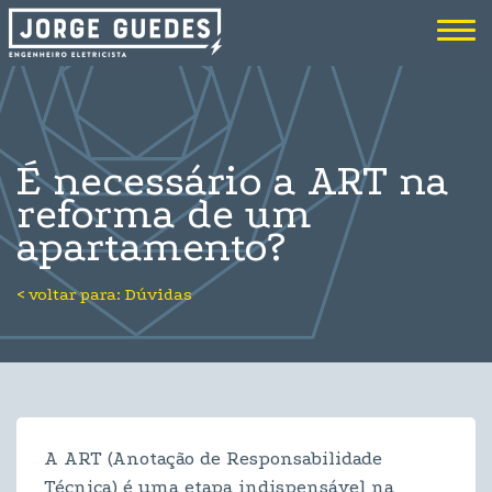
Me
É necessário a ART na
reforma de um
apartamento?
< voltar para: Dúvidas
A ART (Anotação de Responsabilidade
Técnica) é uma etapa indispensável na